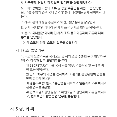
5. 사무국장: 본회의 각종 회무 및 재무를 총괄 집행한다.
6. 구매: 정회원 이상의 조류 및 용품 수출입을 지원 또는 담당한다.
단, 조류 수입의 경우 국내 검역 후 분배 과정에는 일체 관여하지 않
는다.
7. 재무: 본회 재정을 총괄하여 예산, 결산 심의를 담당한다.
8. 전시: 국내뿐만 아니라 전 세계 조류 전시회 업무를 담당한다.
9. 홍보: 국내뿐만 아니라 전 세계 조류 동호회들과의 교류와 대외
홍보를 담당한다.
10. 각 소모임 팀장: 소모임 업무를 총괄한다.
제 13 조. 특별기구
1. 본회의 특별기구로 국제교류 및 해외 조류 수출입 관련 업무와 관
련하여 다음과 같은 특별기구를 둔다.
1) SECRETARY: 각종 국제 교류 업무, 조류수입 및 구매를 지
원 또는 담당한다.
2) 감사: 회무와 재정을 감사하여 그 결과를 운영위원회 인준을
받아 총회에 보고한다.
3) 일본지부장: 한국조류연맹을 대표하여 일본과의 교류 확대와
관련 업무를 총괄한다.
4) 한서호금조클럽 팀장: 스페인호금조 클럽과의 교류를 확대하
고, 한서호금조클럽 관련 업무를 총괄한다.
제 5 장. 회 의