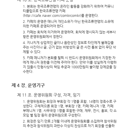
1. 본회는 한국조류연맹의 온라인 활동을 강화하기 위하여 커뮤니
티클럽으로 한국조류연맹 카페
(http://cafe.naver.com/comkrcomkr)를 운영한다.
2. 카페의 운영은 매니저 개인소유가 아닌 한국조류연맹의 소유에
의한 카페로 운영되어야 한다.
3. 카페는 회칙에 의거하여 운영하며, 회칙에 명시되지 않는 세부사
항은 운영위원회에서 정한다.
4. 지나치게 상업적인 글이나 음란성인 정보로 타인에게 불쾌감을
주는 사진이나 글, 근거 없는 비방성의 글 은 사전 통보 없이 무단 삭
제할 수 있다.
5. 카페 메니저가 본회를 탈퇴 시 반드시 운영위원회에서 지정한 자
에게 메니저 권한을 이전해 주어야 한다. 만약 이를 성실하게 이행하
지 않을시 민형사상의 책임 추궁과 1000만원의 불이행 강제금을 징
수한다.
제 4 장. 운영기구
제 11 조. 운영위원회 구성, 자격, 임기
1. 운영위원회는 회장과 부회장 각 1명을 포함, 14명의 정족수로 구
성한다. 구체적으론 회장 1명, 부회장 1명, 카페 메니저 1명, 카페
부메니저 1명, 사무국장 1명을 포함한 구매, 재무, 전시, 홍보, 각 소
모임 별 팀장 등의 운영위원으로 구성한다.
2. 회장은 임기 만료 2개월 이내에 운영위원회를 소집하여 참석위원
의 추천과 참석위원의 과반수 이상의 찬성으로 차기 회장을 선출하