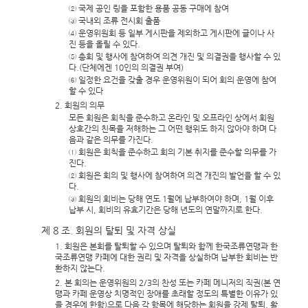
② 국제 공인 링을 포함한 용품 공동 구매에 참여
③ 국내외 조류 전시회 출품
④ 운영위원회 등 일부 게시판을 제외하고 게시판에 글이나 사
진 등을 올릴 수 있다.
⑤ 총회 및 행사에 참여하여 의견 개진 및 의결권을 행사할 수 있
다.(단체에겐 10인의 의결권 부여)
⑥ 일정한 요건을 갖출 경우 운영위원이 되어 회의 운영에 참여
할 수 있다
2. 회원의 의무
모든 회원은 회칙을 준수하고 온라인 및 오프라인 상에서 회원
상호간의 친목을 저해하는 그 어떤 행위도 하지 않아야 하며 다
음과 같은 의무를 가진다.
① 회원은 회칙을 준수하고 회의 기본 취지를 준수할 의무를 가
진다.
② 회원은 회의 및 행사에 참여하여 의견 개진의 발언을 할 수 있
다.
③ 회원의 회비는 당해 연도 1월에 납부하여야 하며, 1월 이후
납부 시, 회비의 유효기간은 당해 년도의 연말까지로 한다.
제 8 조. 회원의 탈퇴 및 자격 상실
1. 회원은 본회를 탈퇴할 수 있으며 탈퇴와 함께 한국조류연맹과 한
국조류연맹 카페에 대한 권리 및 자격을 상실하며 납부한 회비는 반
환하지 않는다.
2. 본 회의는 운영위원의 2/3의 찬성 또는 카페 메니저의 직권(본 연
맹과 카페 운영상 치명적인 장애를 초래할 정도의 특별한 이유가 있
을 경우에 한함)으로 다음 각 항목에 해당하는 회원을 강제 탈퇴, 활