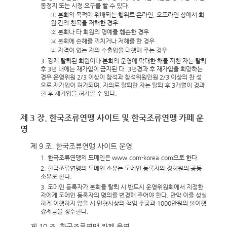
동정지 또는 시정 요구를 할 수 있다.
① 본회의 목적에 위배되는 행위로 온라인, 오프라인 상에서 회
원 간의 친목을 저해한 경우
② 본회나 타 회원의 명예를 훼손한 경우
③ 본회에 손해를 끼치거나 저해를 한 경우
④ 자격이 없는 자의 수출입을 대행해 주는 경우
3. 강제 탈퇴된 회원이나 본회의 운영에 막대한 해를 끼친 자는 탈퇴
후 3년 내에는 재가입이 금지된 다. 3년경과 후 재가입을 희망하는
경우 운영위원 2/3 이상이 참석과 참석위원인원 2/3 이상의 찬 성
으로 재가입이 허가되며, 자의로 탈퇴한 자는 탈퇴 후 3개월이 경과
한 후 재가입을 허가할 수 있다.
제 3 장. 한국조류연맹 사이트 및 한국조류연맹 카페 운
영
제 9 조. 한국조류연맹 사이트 운영
1. 한국조류연맹의 도메인은 www.com-korea.com으로 한다.
2. 한국조류연맹의 도메인 소유는 도메인 등록자와 정회원의 공동
소유로 한다.
3. 도메인 등록자가 본회를 탈퇴 시 반드시 운영위원회에서 지정한
자에게 도메인 등록자의 명의를 변경해 주어야 한다. 만약 이를 성실
하게 이행하지 않을 시 민형사상의 책임 추궁과 1000만원의 불이행
강제금을 징수한다.
제 10 조. 한국조류연맹 카페 운영