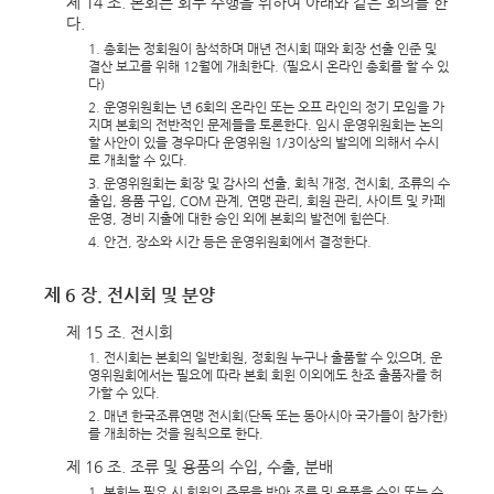
제 14 조. 본회는 회무 수행을 위하여 아래와 같은 회의를 한
다.
1. 총회는 정회원이 참석하며 매년 전시회 때와 회장 선출 인준 및
결산 보고를 위해 12월에 개최한다. (필요시 온라인 총회를 할 수 있
다)
2. 운영위원회는 년 6회의 온라인 또는 오프 라인의 정기 모임을 가
지며 본회의 전반적인 문제들을 토론한다. 임시 운영위원회는 논의
할 사안이 있을 경우마다 운영위원 1/3이상의 발의에 의해서 수시
로 개최할 수 있다.
3. 운영위원회는 회장 및 감사의 선출, 회칙 개정, 전시회, 조류의 수
출입, 용품 구입, COM 관계, 연맹 관리, 회원 관리, 사이트 및 카페
운영, 경비 지출에 대한 승인 외에 본회의 발전에 힘쓴다.
4. 안건, 장소와 시간 등은 운영위원회에서 결정한다.
제 6 장. 전시회 및 분양
제 15 조. 전시회
1. 전시회는 본회의 일반회원, 정회원 누구나 출품할 수 있으며, 운
영위원회에서는 필요에 따라 본회 회윈 이외에도 찬조 출품자를 허
가할 수 있다.
2. 매년 한국조류연맹 전시회(단독 또는 동아시아 국가들이 참가한)
를 개최하는 것을 원칙으로 한다.
제 16 조. 조류 및 용품의 수입, 수출, 분배
1. 본회는 필요 시 회원의 주문을 받아 조류 및 용품을 수입 또는 수