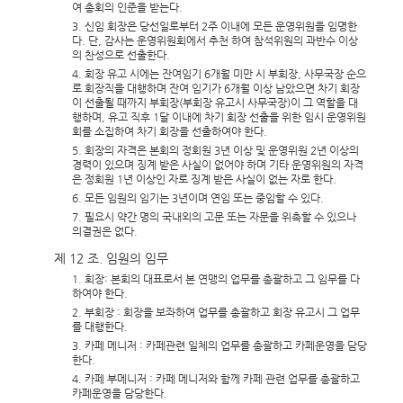
여 총회의 인준을 받는다.
3. 신임 회장은 당선일로부터 2주 이내에 모든 운영위원을 임명한
다. 단, 감사는 운영위원회에서 추천 하여 참석위원의 과반수 이상
의 찬성으로 선출한다.
4. 회장 유고 시에는 잔여임기 6개월 미만 시 부회장, 사무국장 순으
로 회장직을 대행하며 잔여 임기가 6개월 이상 남았으면 차기 회장
이 선출될 때까지 부회장(부회장 유고시 사무국장)이 그 역할을 대
행하며, 유고 직후 1달 이내에 차기 회장 선출을 위한 임시 운영위원
회를 소집하여 차기 회장을 선출하여야 한다.
5. 회장의 자격은 본회의 정회원 3년 이상 및 운영위원 2년 이상의
경력이 있으며 징계 받은 사실이 없어야 하며 기타 운영위원의 자격
은 정회원 1년 이상인 자로 징계 받은 사실이 없는 자로 한다.
6. 모든 임원의 임기는 3년이며 연임 또는 중임할 수 있다.
7. 필요시 약간 명의 국내외의 고문 또는 자문을 위촉할 수 있으나
의결권은 없다.
제 12 조. 임원의 임무
1. 회장: 본회의 대표로서 본 연맹의 업무를 총괄하고 그 임무를 다
하여야 한다.
2. 부회장 : 회장을 보좌하여 업무를 총괄하고 회장 유고시 그 업무
를 대행한다.
3. 카페 메니저 : 카페관련 일체의 업무를 총괄하고 카페운영을 담당
한다.
4. 카페 부메니저 : 카페 메니저와 함께 카페 관련 업무를 총괄하고
카페운영을 담당한다.