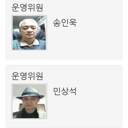
운영위원
송인욱
운영위원
민상석