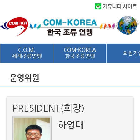
커뮤니티 사이트
C.O.M.
COM-KOREA
회원가
세계조류연맹
한국조류연맹
운영위원
PRESIDENT(회장)
하영태