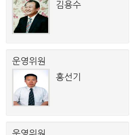
김용수
운영위원
홍선기
운영위원