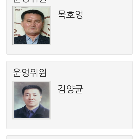
목호영
운영위원
김양균